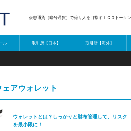
仮想通貨（暗号通貨）で億り人を目指すＩＣＯトーク
ール
取引所【日本】
取引所【海外】
ウェアウォレット
ウォレットとは？しっかりと財布管理して、リスク
を最小限に！