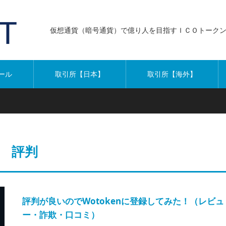
仮想通貨（暗号通貨）で億り人を目指すＩＣＯトーク
ール
取引所【日本】
取引所【海外】
評判
評判が良いのでWotokenに登録してみた！（レビュ
ー・詐欺・口コミ）