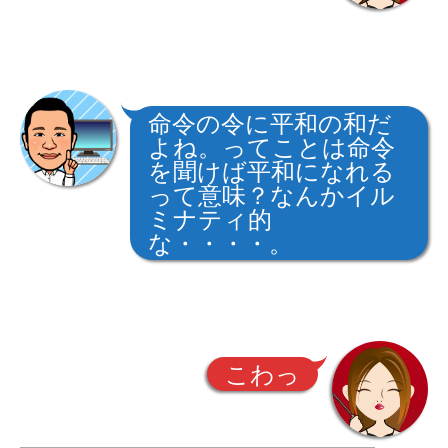
命令の令に平和の和だ
よね。ってことは命令
を聞けば平和になれる
って意味？なんかイル
ミナティ的
な・・・・。
こわっ