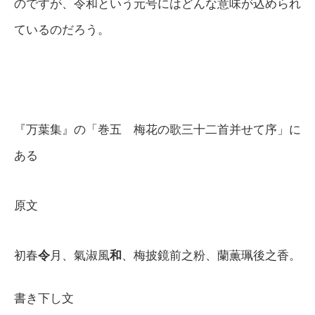
のですが、令和という元号にはどんな意味が込められ
ているのだろう。
『万葉集』の「巻五 梅花の歌三十二首并せて序」に
ある
原文
初春
令
月、氣淑風
和
、梅披鏡前之粉、蘭薫珮後之香。
書き下し文