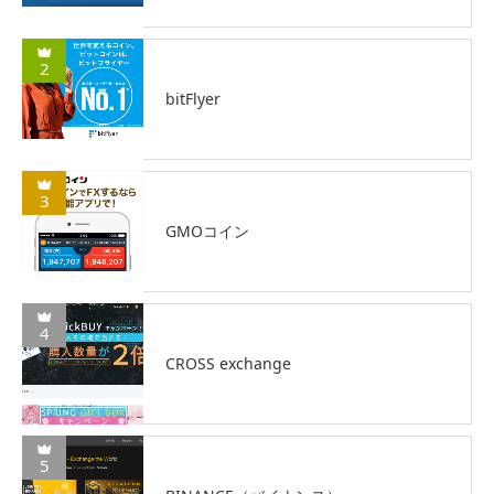
2
bitFlyer
3
GMOコイン
4
CROSS exchange
5